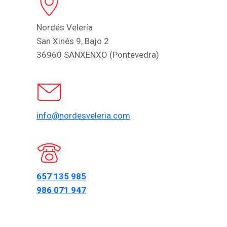
Nordés Velería
San Xinés 9, Bajo 2
36960 SANXENXO (Pontevedra)
info@nordesveleria.com
657 135 985
986 071 947