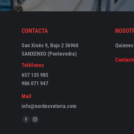
CONTACTA
NOSOT
San Xinés 9, Bajo 2 36960
Quienes
SANXENXO (Pontevedra)
Contact
Teléfonos
657 135 985
986 071 947
Mail
info@nordesveleria.com
Encuéntranos en:
Abrir
Abrir
enlace
enlace