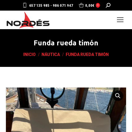
Buscar:
657 135 985 - 986 071 947
0,00
€
0
Funda rueda timón
Estás aquí:
INICIO
NÁUTICA
FUNDA RUEDA TIMÓN