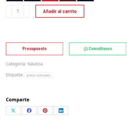
Funda
Añadir al carrito
rueda
timón
cantidad
Presupuesto
Consúltanos
Categoría:
Náutica
Etiqueta:
precio calculado
Comparte
Compartir
Compartir
Compartir
Compartir
con
con
con
con