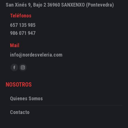
San Xinés 9, Bajo 2 36960 SANXENXO (Pontevedra)
Teléfonos
657 135 985
986 071 947
Mail
info@nordesveleria.com
Encuéntranos en:
Abrir
Abrir
enlace
enlace
NOSOTROS
en
en
una
una
Quienes Somos
nueva
nueva
ventana/pestaña
ventana/pestaña
Contacto